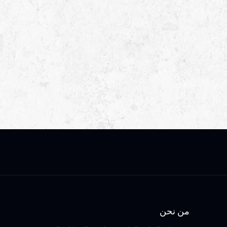
ation : Jaddah
tart : Apr 2015
End : jul 2015
e : 788,943 RS
من نحن