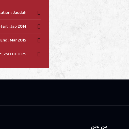
ation : Jaddah
tart : Jab 2014
End : Mar 2015
: 9,250.000 RS
من نحن